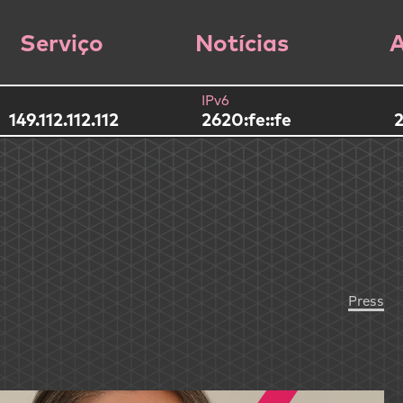
Serviço
Notícias
A
IPv6
149.112.112.112
2620:fe::fe
2
Press