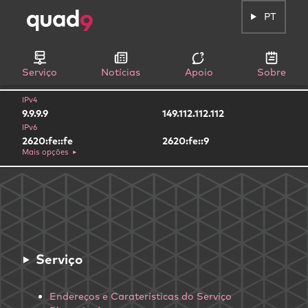
PT
Serviço
Notícias
Apoio
Sobre
IPv4
9.9.9.9
149.112.112.112
IPv6
2620:fe::fe
2620:fe::9
Mais opções
Serviço
Endereços e Caraterísticas do Serviço