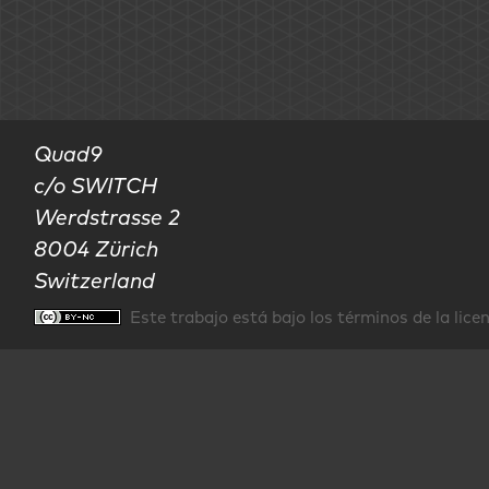
Quad9

c/o SWITCH

Werdstrasse 2

8004 Zürich

Switzerland
Este trabajo está bajo los términos de la lice