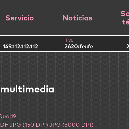
So
Servicio
Noticias
t
IPv6
149.112.112.112
2620:fe::fe
2
 multimedia
 Quad9
PDF
JPG (150 DPI)
JPG (3000 DPI)