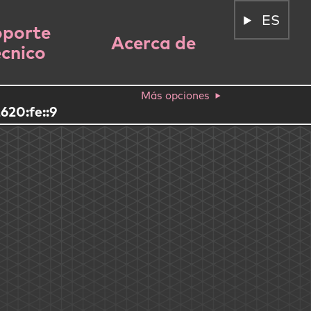
ES
porte
Acerca de
écnico
Más opciones
620:fe::9