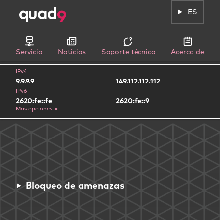
ES
Servicio
Noticias
Soporte técnico
Acerca de
IPv4
9.9.9.9
149.112.112.112
IPv6
2620:fe::fe
2620:fe::9
Más opciones
Bloqueo de amenazas