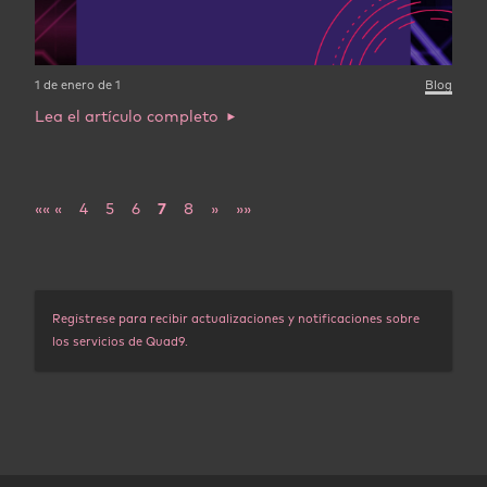
1 de enero de 1
Blog
Lea el artículo completo
««
«
4
5
6
7
8
»
»»
Regístrese para recibir actualizaciones y notificaciones sobre
los servicios de Quad9.