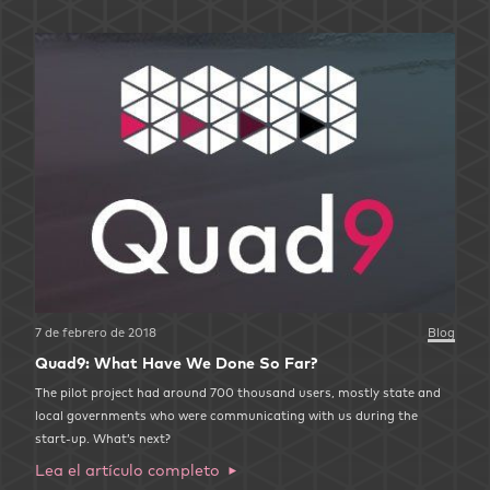
7 de febrero de 2018
Blog
Quad9: What Have We Done So Far?
The pilot project had around 700 thousand users, mostly state and
local governments who were communicating with us during the
start-up. What’s next?
Lea el artículo completo