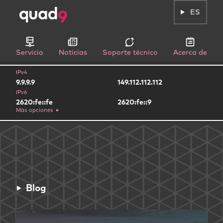
ES
Servicio
Noticias
Soporte técnico
Acerca de
IPv4
9.9.9.9
149.112.112.112
IPv6
2620:fe::fe
2620:fe::9
Más opciones
Blog