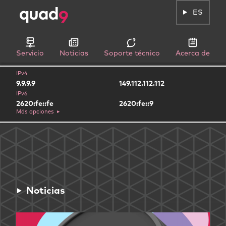
ES
Servicio
Noticias
Soporte técnico
Acerca de
IPv4
9.9.9.9
149.112.112.112
IPv6
2620:fe::fe
2620:fe::9
Más opciones
Noticias